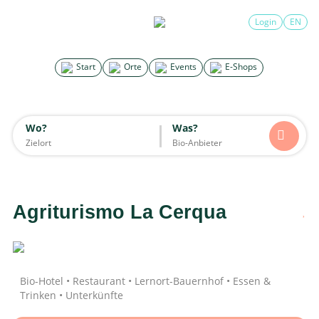
×
Login
EN
Search for good stuff
Start
Orte
Events
E-Shops
Start
Orte
Events
E-Shops
Wo?
Was?
Wo?
Was?
Alle
Essen & Trinken
Unterkünfte
Mode
Wohnen
Lifestyle
Kinder
Agriturismo La Cerqua
Daten werden geladen
Bio-Hotel • Restaurant • Lernort-Bauernhof • Essen &
Trinken • Unterkünfte