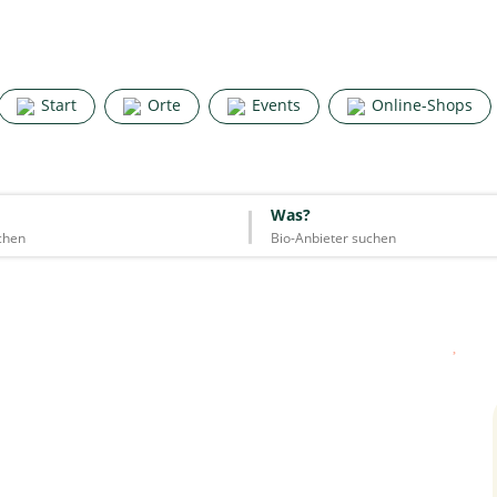
Search for good stuff
Start
Orte
Events
Online-Shops
Start
Orte
Events
Online-Shops
Was?
Was?
Essen & Trinken
Unterkünfte
Mode
Wohnen
Lifestyle