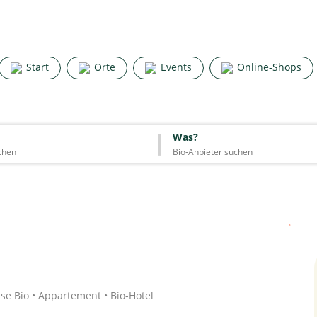
Search for good stuff
Start
Orte
Events
Online-Shops
Start
Orte
Events
Online-Shops
Was?
Was?
Essen & Trinken
Unterkünfte
Mode
Wohnen
Lifestyle
Quelle: Google
ise Bio • Appartement • Bio-Hotel