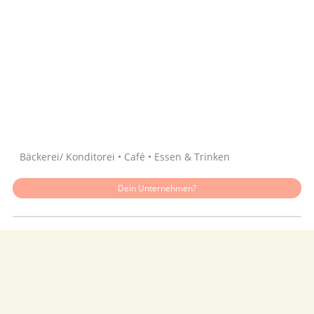
Quelle: Google
Bäckerei/ Konditorei • Café • Essen & Trinken
Dein Unternehmen?