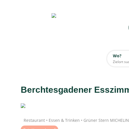
Wo?
Wo?
Alle
Berchtesgadener Esszim
Daten werden geladen
Restaurant • Essen & Trinken • Grüner Stern MICHELIN