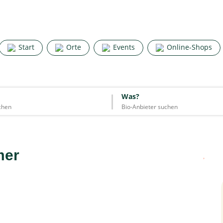
Search for good stuff
Start
Orte
Events
Online-Shops
Start
Orte
Events
Online-Shops
Was?
Was?
Essen & Trinken
Unterkünfte
Mode
Wohnen
Lifestyle
mer