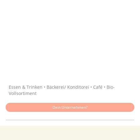
Quelle: Google
Essen & Trinken • Bäckerei/ Konditorei • Café • Bio-
Vollsortiment
Dein Unternehmen?