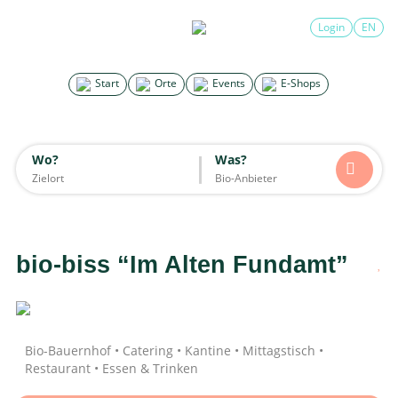
×
Login
EN
Search for good stuff
Start
Orte
Events
E-Shops
Start
Orte
Events
E-Shops
Wo?
Was?
Wo?
Was?
Alle
Essen & Trinken
Unterkünfte
Mode
Wohnen
Lifestyle
Kinder
bio-biss “Im Alten Fundamt”
Daten werden geladen
Bio-Bauernhof • Catering • Kantine • Mittagstisch •
Restaurant • Essen & Trinken