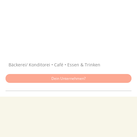
Quelle: Google
Bäckerei/ Konditorei • Café • Essen & Trinken
Dein Unternehmen?