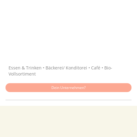
Quelle: Google
Essen & Trinken • Bäckerei/ Konditorei • Café • Bio-
Vollsortiment
Dein Unternehmen?