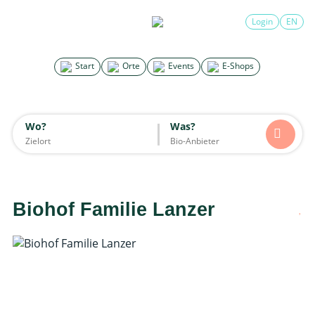
×
Login
EN
Search for good stuff
Start
Orte
Events
E-Shops
Start
Orte
Events
E-Shops
Wo?
Was?
Wo?
Was?
Alle
Essen & Trinken
Unterkünfte
Mode
Wohnen
Lifestyle
Kinder
Biohof Familie Lanzer
Daten werden geladen