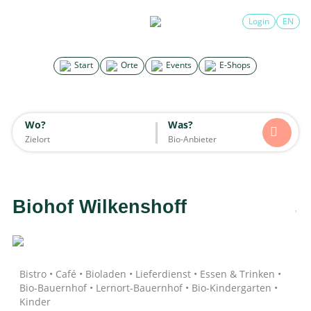
×
Login
EN
Search for good stuff
Start
Orte
Events
E-Shops
Start
Orte
Events
E-Shops
Wo?
Was?
Wo?
Was?
Alle
Essen & Trinken
Unterkünfte
Mode
Wohnen
Lifestyle
Kinder
Biohof Wilkenshoff
Daten werden geladen
Bistro • Café • Bioladen • Lieferdienst • Essen & Trinken •
Bio-Bauernhof • Lernort-Bauernhof • Bio-Kindergarten •
Kinder