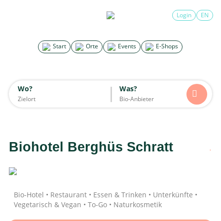
×
Login
EN
Search for good stuff
Start
Orte
Events
E-Shops
Start
Orte
Events
E-Shops
Wo?
Was?
Wo?
Was?
Alle
Essen & Trinken
Unterkünfte
Mode
Wohnen
Lifestyle
Kinder
Biohotel Berghüs Schratt
Daten werden geladen
Bio-Hotel • Restaurant • Essen & Trinken • Unterkünfte •
Vegetarisch & Vegan • To-Go • Naturkosmetik