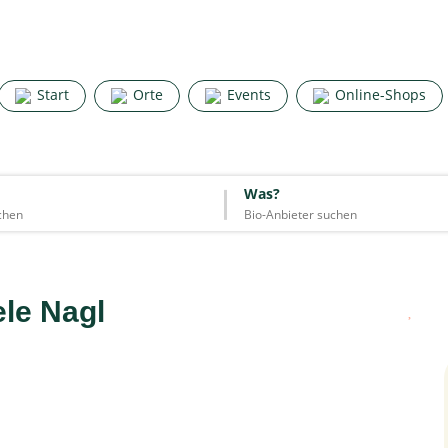
Search for good stuff
Start
Orte
Events
Online-Shops
Start
Orte
Events
Online-Shops
Was?
Was?
Essen & Trinken
Unterkünfte
Mode
Wohnen
Lifestyle
le Nagl
Quelle: Google