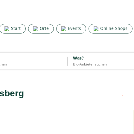
Search for good stuff
Start
Orte
Events
Online-Shops
Start
Orte
Events
Online-Shops
Was?
Was?
Essen & Trinken
Unterkünfte
Mode
Wohnen
Lifestyle
sberg