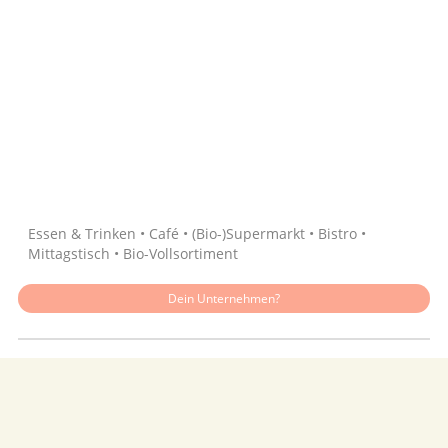
Quelle: Google
Essen & Trinken • Café • (Bio-)Supermarkt • Bistro •
Mittagstisch • Bio-Vollsortiment
Dein Unternehmen?