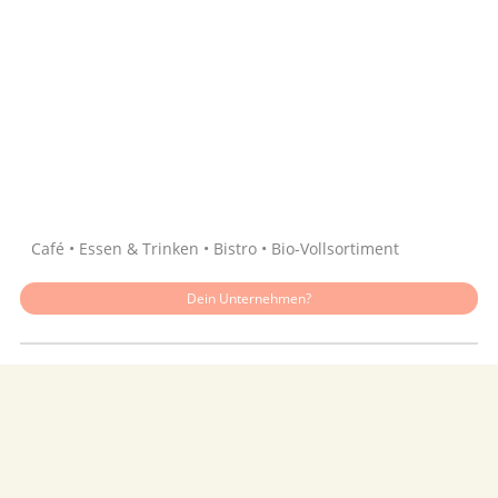
Quelle: Google
Café • Essen & Trinken • Bistro • Bio-Vollsortiment
Dein Unternehmen?