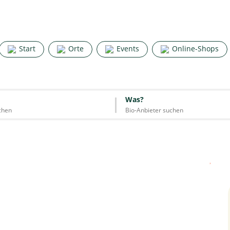
Search for good stuff
Start
Orte
Events
Online-Shops
Start
Orte
Events
Online-Shops
Was?
Was?
Essen & Trinken
Unterkünfte
Mode
Wohnen
Lifestyle
Quelle: Google