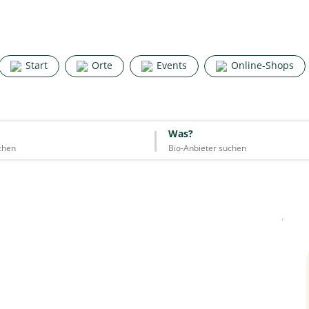
Search for good stuff
Start
Orte
Events
Online-Shops
Start
Orte
Events
Online-Shops
Was?
Was?
Essen & Trinken
Unterkünfte
Mode
Wohnen
Lifestyle
Quelle: Google