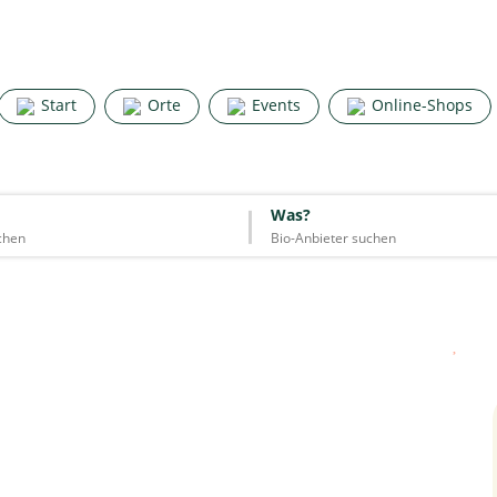
Search for good stuff
Start
Orte
Events
Online-Shops
Start
Orte
Events
Online-Shops
Was?
Was?
Essen & Trinken
Unterkünfte
Mode
Wohnen
Lifestyle
Quelle: Google