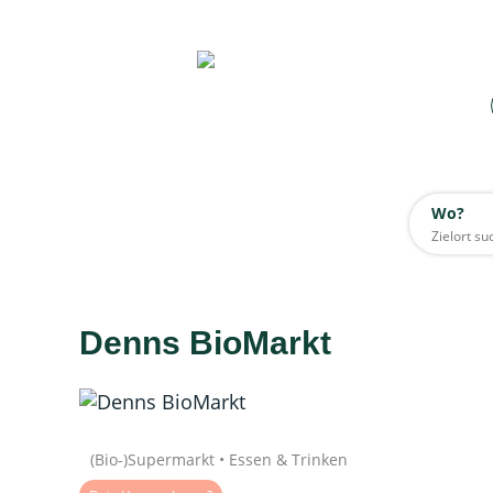
Wo?
Wo?
Alle
Denns BioMarkt
Daten werden geladen
Quelle: Google
(Bio-)Supermarkt • Essen & Trinken