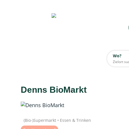
Wo?
Wo?
Alle
Denns BioMarkt
Daten werden geladen
Quelle: Google
(Bio-)Supermarkt • Essen & Trinken