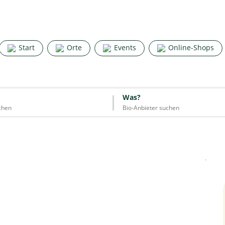
Search for good stuff
Start
Orte
Events
Online-Shops
Start
Orte
Events
Online-Shops
Was?
Was?
Essen & Trinken
Unterkünfte
Mode
Wohnen
Lifestyle
Quelle: Google