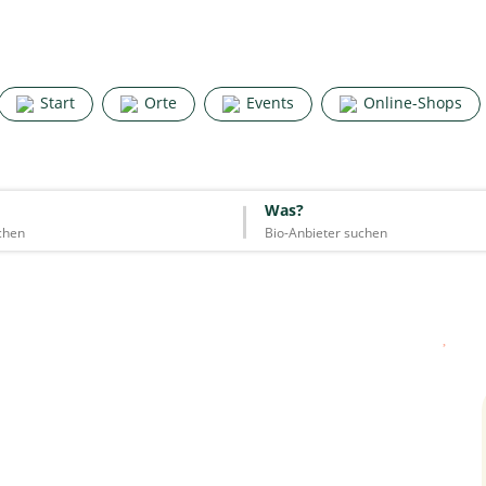
Search for good stuff
Start
Orte
Events
Online-Shops
Start
Orte
Events
Online-Shops
Was?
Was?
Essen & Trinken
Unterkünfte
Mode
Wohnen
Lifestyle
Quelle: Google