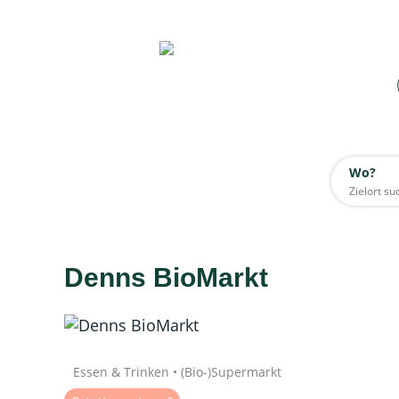
Wo?
Wo?
Alle
Denns BioMarkt
Daten werden geladen
Quelle: Google
Essen & Trinken • (Bio-)Supermarkt