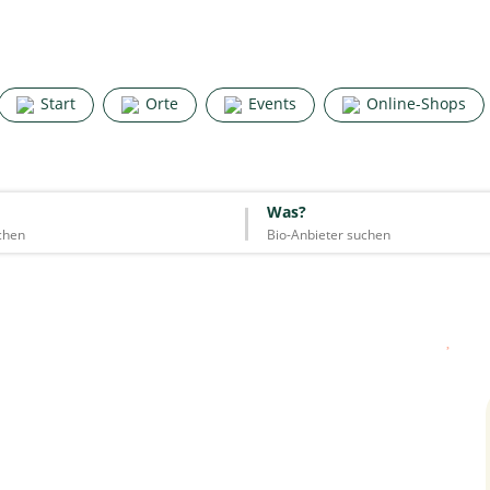
Search for good stuff
Start
Orte
Events
Online-Shops
Start
Orte
Events
Online-Shops
Was?
Was?
Essen & Trinken
Unterkünfte
Mode
Wohnen
Lifestyle
Quelle: Google