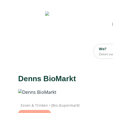
Wo?
Wo?
Alle
Denns BioMarkt
Daten werden geladen
Quelle: Google
Essen & Trinken • (Bio-)Supermarkt