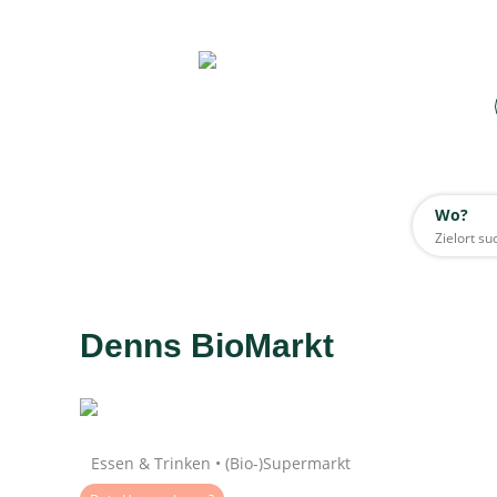
Wo?
Wo?
Alle
Denns BioMarkt
Daten werden geladen
Essen & Trinken • (Bio-)Supermarkt