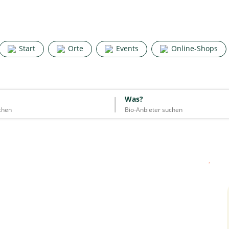
Search for good stuff
Start
Orte
Events
Online-Shops
Start
Orte
Events
Online-Shops
Was?
Was?
Essen & Trinken
Unterkünfte
Mode
Wohnen
Lifestyle