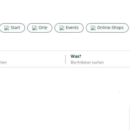
Search for good stuff
Start
Orte
Events
Online-Shops
Start
Orte
Events
Online-Shops
Was?
Was?
Essen & Trinken
Unterkünfte
Mode
Wohnen
Lifestyle
Quelle: Google