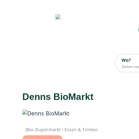
Wo?
Wo?
Alle
Denns BioMarkt
Daten werden geladen
Quelle: Google
(Bio-)Supermarkt • Essen & Trinken