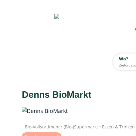
Wo?
Wo?
Alle
Denns BioMarkt
Daten werden geladen
Quelle: Google
Bio-Vollsortiment • (Bio-)Supermarkt • Essen & Trinken