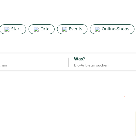
Search for good stuff
Start
Orte
Events
Online-Shops
Start
Orte
Events
Online-Shops
Was?
Was?
Essen & Trinken
Unterkünfte
Mode
Wohnen
Lifestyle
Quelle: Google