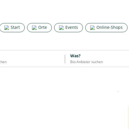
Search for good stuff
Start
Orte
Events
Online-Shops
Start
Orte
Events
Online-Shops
Was?
Was?
Essen & Trinken
Unterkünfte
Mode
Wohnen
Lifestyle
Quelle: Google