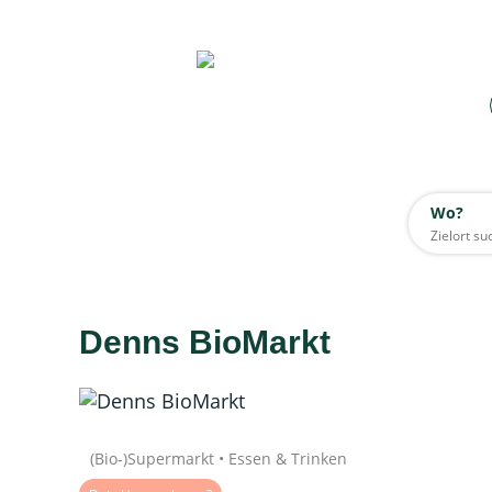
Wo?
Wo?
Alle
Denns BioMarkt
Daten werden geladen
Quelle: Google
(Bio-)Supermarkt • Essen & Trinken