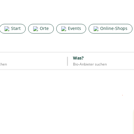
Search for good stuff
Start
Orte
Events
Online-Shops
Start
Orte
Events
Online-Shops
Was?
Was?
Essen & Trinken
Unterkünfte
Mode
Wohnen
Lifestyle
Quelle: Google