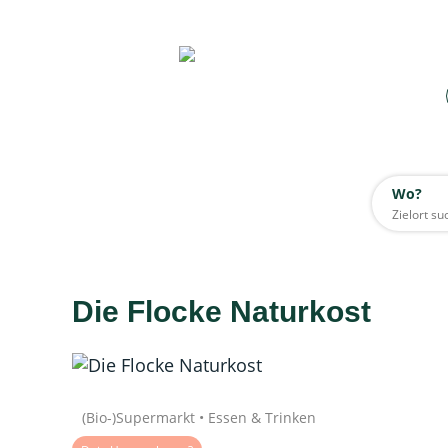
Wo?
Wo?
Alle
Die Flocke Naturkost
Daten werden geladen
Quelle: Google
(Bio-)Supermarkt • Essen & Trinken