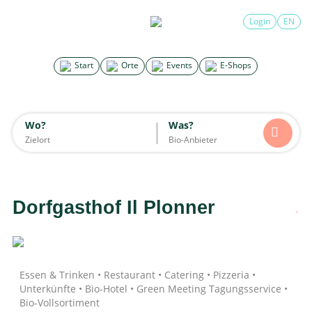
×
Login
EN
Search for good stuff
Start
Orte
Events
E-Shops
Start
Orte
Events
E-Shops
Wo?
Was?
Wo?
Was?
Alle
Essen & Trinken
Unterkünfte
Mode
Wohnen
Lifestyle
Kinder
Dorfgasthof Il Plonner
Daten werden geladen
Essen & Trinken • Restaurant • Catering • Pizzeria •
Unterkünfte • Bio-Hotel • Green Meeting Tagungsservice •
Bio-Vollsortiment