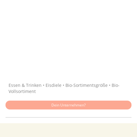
Quelle: Google
Essen & Trinken • Eisdiele • Bio-Sortimentsgröße • Bio-
Vollsortiment
Dein Unternehmen?