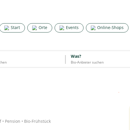
Search for good stuff
Start
Orte
Events
Online-Shops
Start
Orte
Events
Online-Shops
Was?
Was?
Essen & Trinken
Unterkünfte
Mode
Wohnen
Lifestyle
Quelle: Google
 • Pension • Bio-Frühstück