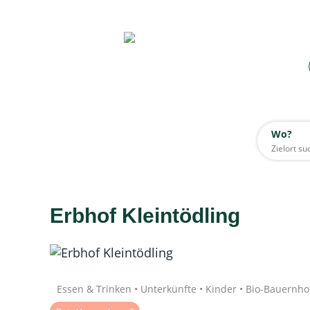
Wo?
Wo?
Alle
Erbhof Kleintödling
Daten werden geladen
Quelle: Google
Essen & Trinken • Unterkünfte • Kinder • Bio-Bauernhof