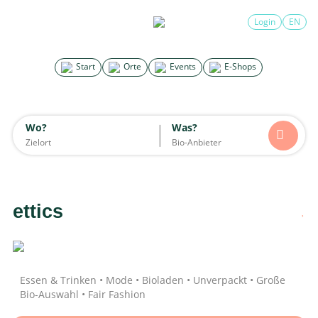
×
Login
EN
Search for good stuff
Start
Orte
Events
E-Shops
Start
Orte
Events
E-Shops
Wo?
Was?
Wo?
Was?
Alle
Essen & Trinken
Unterkünfte
Mode
Wohnen
Lifestyle
Kinder
ettics
Daten werden geladen
Essen & Trinken • Mode • Bioladen • Unverpackt • Große
Bio-Auswahl • Fair Fashion