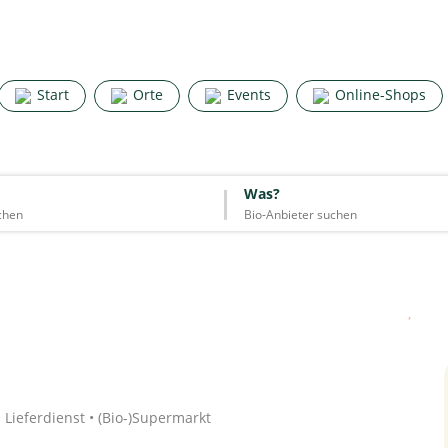
Search for good stuff
Start
Orte
Events
Online-Shops
Start
Orte
Events
Online-Shops
Was?
Was?
Essen & Trinken
Unterkünfte
Mode
Wohnen
Lifestyle
Quelle: Google
• Lieferdienst • (Bio-)Supermarkt