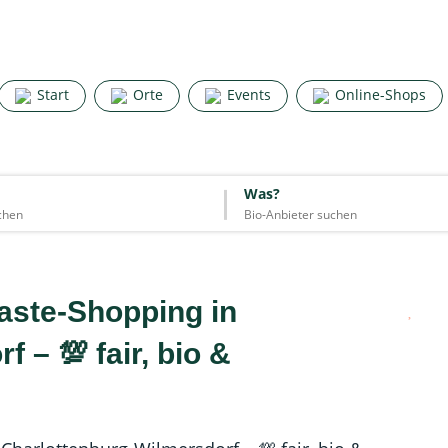
Search for good stuff
Start
Orte
Events
Online-Shops
Start
Orte
Events
Online-Shops
Was?
Was?
Essen & Trinken
Unterkünfte
Mode
Wohnen
Lifestyle
aste-Shopping in
 – 💯 fair, bio &