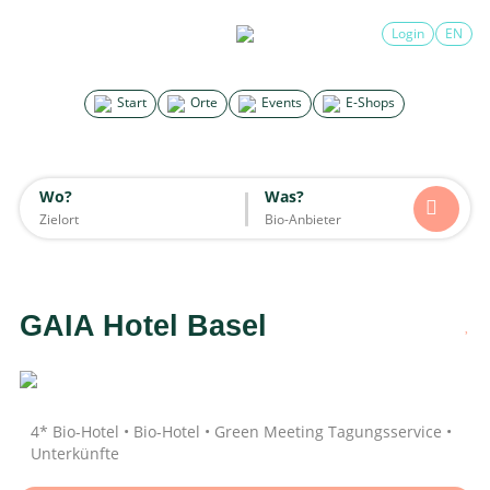
×
Login
EN
Search for good stuff
Start
Orte
Events
E-Shops
Start
Orte
Events
E-Shops
Wo?
Was?
Wo?
Was?
Alle
Essen & Trinken
Unterkünfte
Mode
Wohnen
Lifestyle
Kinder
GAIA Hotel Basel
Daten werden geladen
4* Bio-Hotel • Bio-Hotel • Green Meeting Tagungsservice •
Unterkünfte