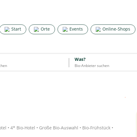
Search for good stuff
Start
Orte
Events
Online-Shops
Start
Orte
Events
Online-Shops
Was?
Was?
Essen & Trinken
Unterkünfte
Mode
Wohnen
Lifestyle
Quelle: Google
tel • 4* Bio-Hotel • Große Bio-Auswahl • Bio-Frühstück •