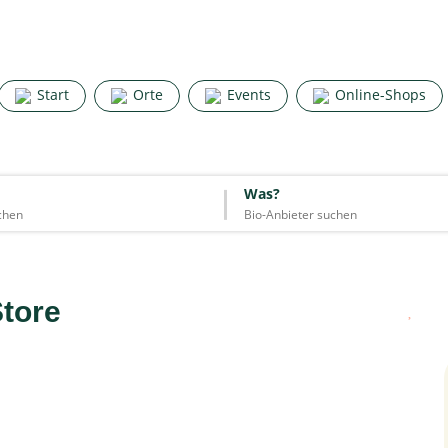
Search for good stuff
Start
Orte
Events
Online-Shops
Start
Orte
Events
Online-Shops
Was?
Was?
Essen & Trinken
Unterkünfte
Mode
Wohnen
Lifestyle
Store
Quelle: Google