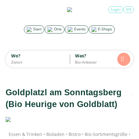
×
Login
EN
Search for good stuff
Start
Orte
Events
E-Shops
Start
Orte
Events
E-Shops
Wo?
Was?
Wo?
Was?
Alle
Essen & Trinken
Unterkünfte
Mode
Wohnen
Lifestyle
Kinder
Goldplatzl am Sonntagsberg
Daten werden geladen
(Bio Heurige von Goldblatt)
Essen & Trinken • Bioladen • Bistro • Bio-Sortimentsgröße •