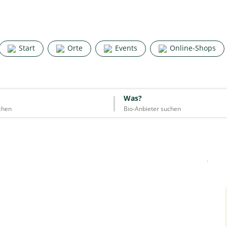
Search for good stuff
Start
Orte
Events
Online-Shops
Start
Orte
Events
Online-Shops
Was?
Was?
Essen & Trinken
Unterkünfte
Mode
Wohnen
Lifestyle