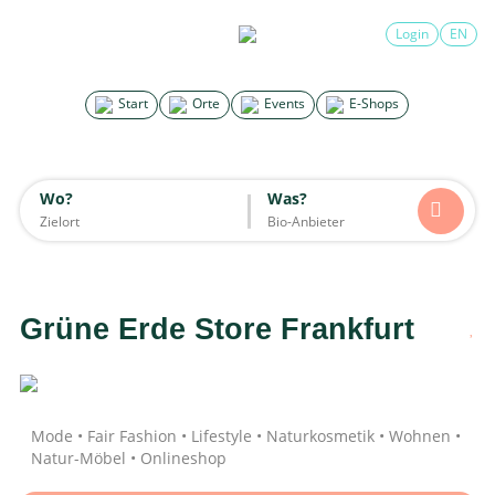
×
Login
EN
Search for good stuff
Start
Orte
Events
E-Shops
Start
Orte
Events
E-Shops
Wo?
Was?
Wo?
Was?
Alle
Essen & Trinken
Unterkünfte
Mode
Wohnen
Lifestyle
Kinder
Grüne Erde Store Frankfurt
Daten werden geladen
Mode • Fair Fashion • Lifestyle • Naturkosmetik • Wohnen •
Natur-Möbel • Onlineshop