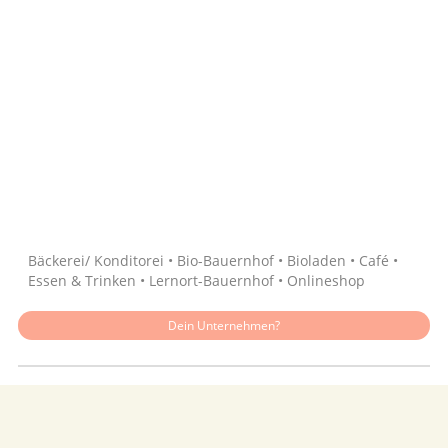
Quelle: Google
Bäckerei/ Konditorei • Bio-Bauernhof • Bioladen • Café •
Essen & Trinken • Lernort-Bauernhof • Onlineshop
Dein Unternehmen?