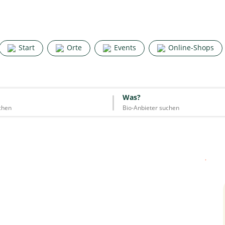
Search for good stuff
Start
Orte
Events
Online-Shops
Start
Orte
Events
Online-Shops
Was?
Was?
Essen & Trinken
Unterkünfte
Mode
Wohnen
Lifestyle