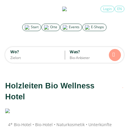
×
Login
EN
Search for good stuff
Start
Orte
Events
E-Shops
Start
Orte
Events
E-Shops
Wo?
Was?
Wo?
Was?
Alle
Essen & Trinken
Unterkünfte
Mode
Wohnen
Lifestyle
Kinder
Holzleiten Bio Wellness
Daten werden geladen
Hotel
4* Bio-Hotel • Bio-Hotel • Naturkosmetik • Unterkünfte