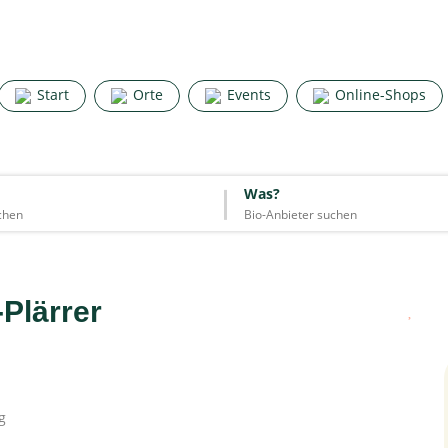
Search for good stuff
Start
Orte
Events
Online-Shops
Start
Orte
Events
Online-Shops
Was?
Was?
Essen & Trinken
Unterkünfte
Mode
Wohnen
Lifestyle
Plärrer
Quelle: Google
g