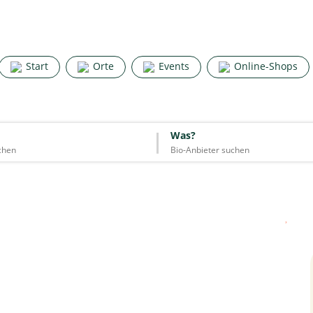
Search for good stuff
Start
Orte
Events
Online-Shops
Start
Orte
Events
Online-Shops
Was?
Was?
Essen & Trinken
Unterkünfte
Mode
Wohnen
Lifestyle