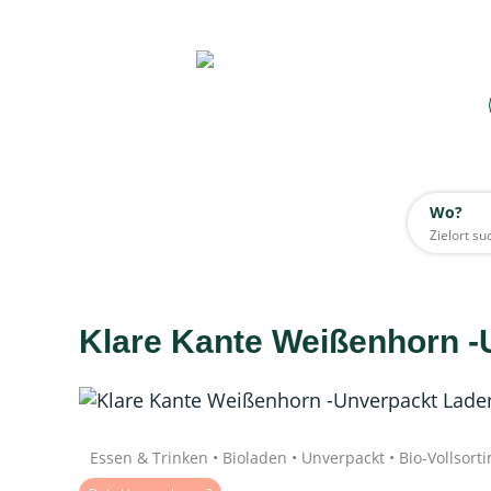
Wo?
Wo?
Alle
Klare Kante Weißenhorn -
Daten werden geladen
Quelle: Google
Essen & Trinken • Bioladen • Unverpackt • Bio-Vollsort