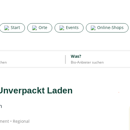
Search for good stuff
Start
Orte
Events
Online-Shops
Start
Orte
Events
Online-Shops
Was?
Was?
Essen & Trinken
Unterkünfte
Mode
Wohnen
Lifestyle
Unverpackt Laden
Quelle: Google
iment • Regional