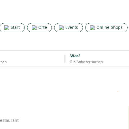
Search for good stuff
Start
Orte
Events
Online-Shops
Start
Orte
Events
Online-Shops
Was?
Was?
Essen & Trinken
Unterkünfte
Mode
Wohnen
Lifestyle
Quelle: Google
Restaurant