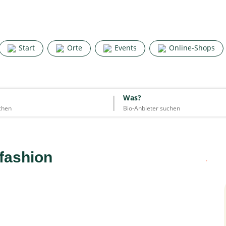
Search for good stuff
Start
Orte
Events
Online-Shops
Start
Orte
Events
Online-Shops
Was?
Was?
Essen & Trinken
Unterkünfte
Mode
Wohnen
Lifestyle
 fashion