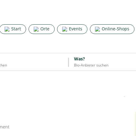
Search for good stuff
Start
Orte
Events
Online-Shops
Start
Orte
Events
Online-Shops
Was?
Was?
Essen & Trinken
Unterkünfte
Mode
Wohnen
Lifestyle
Quelle: Google
iment