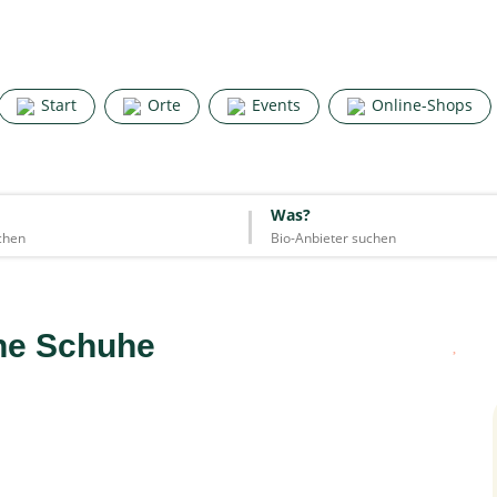
Search for good stuff
Start
Orte
Events
Online-Shops
Start
Orte
Events
Online-Shops
Was?
Was?
Essen & Trinken
Unterkünfte
Mode
Wohnen
Lifestyle
ne Schuhe
Quelle: Google