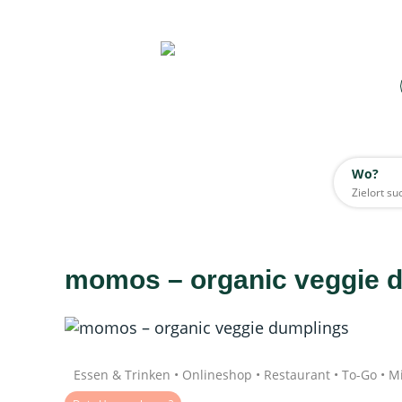
Wo?
Wo?
Alle
momos – organic veggie 
Daten werden geladen
Quelle: Google
Essen & Trinken • Onlineshop • Restaurant • To-Go • Mi